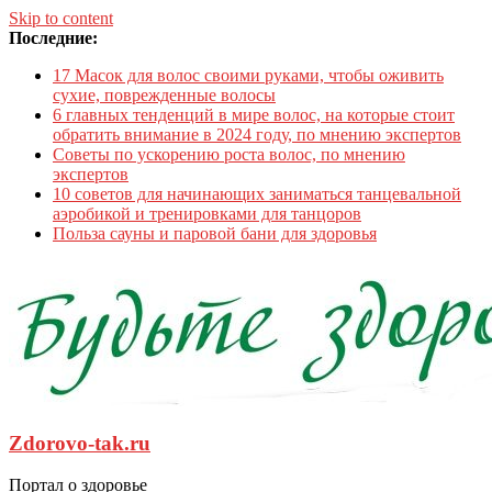
Skip to content
Последние:
17 Масок для волос своими руками, чтобы оживить
сухие, поврежденные волосы
6 главных тенденций в мире волос, на которые стоит
обратить внимание в 2024 году, по мнению экспертов
Советы по ускорению роста волос, по мнению
экспертов
10 советов для начинающих заниматься танцевальной
аэробикой и тренировками для танцоров
Польза сауны и паровой бани для здоровья
Zdorovo-tak.ru
Портал о здоровье