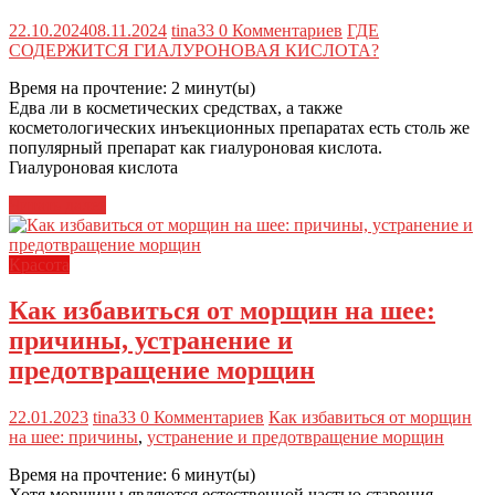
22.10.2024
08.11.2024
tina33
0 Комментариев
ГДЕ
СОДЕРЖИТСЯ ГИАЛУРОНОВАЯ КИСЛОТА?
Время на прочтение:
2
минут(ы)
Едва ли в косметических средствах, а также
косметологических инъекционных препаратах есть столь же
популярный препарат как гиалуроновая кислота.
Гиалуроновая кислота
Читать далее
Красота
Как избавиться от морщин на шее:
причины, устранение и
предотвращение морщин
22.01.2023
tina33
0 Комментариев
Как избавиться от морщин
на шее: причины
,
устранение и предотвращение морщин
Время на прочтение:
6
минут(ы)
Хотя морщины являются естественной частью старения,