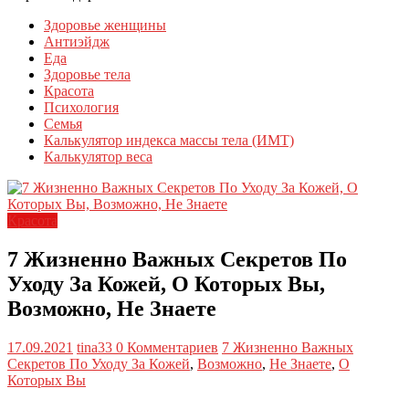
Здоровье женщины
Антиэйдж
Еда
Здоровье тела
Красота
Психология
Семья
Калькулятор индекса массы тела (ИМТ)
Калькулятор веса
Красота
7 Жизненно Важных Секретов По
Уходу За Кожей, О Которых Вы,
Возможно, Не Знаете
17.09.2021
tina33
0 Комментариев
7 Жизненно Важных
Секретов По Уходу За Кожей
,
Возможно
,
Не Знаете
,
О
Которых Вы