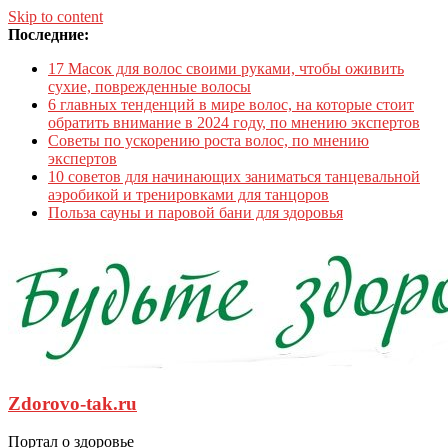
Skip to content
Последние:
17 Масок для волос своими руками, чтобы оживить
сухие, поврежденные волосы
6 главных тенденций в мире волос, на которые стоит
обратить внимание в 2024 году, по мнению экспертов
Советы по ускорению роста волос, по мнению
экспертов
10 советов для начинающих заниматься танцевальной
аэробикой и тренировками для танцоров
Польза сауны и паровой бани для здоровья
Zdorovo-tak.ru
Портал о здоровье