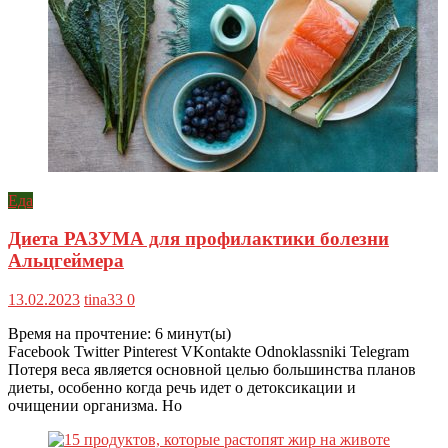
Еда
Диета РАЗУМА для профилактики болезни
Альцгеймера
13.02.2023
tina33
0
Время на прочтение:
6
минут(ы)
Facebook Twitter Pinterest VKontakte Odnoklassniki Telegram
Потеря веса является основной целью большинства планов
диеты, особенно когда речь идет о детоксикации и
очищении организма. Но