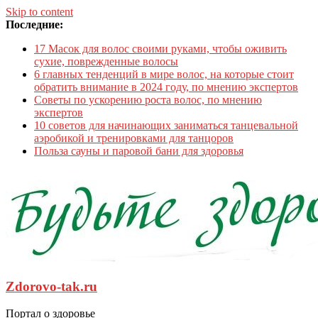
Skip to content
Последние:
17 Масок для волос своими руками, чтобы оживить
сухие, поврежденные волосы
6 главных тенденций в мире волос, на которые стоит
обратить внимание в 2024 году, по мнению экспертов
Советы по ускорению роста волос, по мнению
экспертов
10 советов для начинающих заниматься танцевальной
аэробикой и тренировками для танцоров
Польза сауны и паровой бани для здоровья
Zdorovo-tak.ru
Портал о здоровье