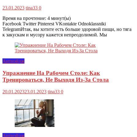
23.01.2023
tina33
0
Время на прочтение:
4
минут(ы)
Facebook Twitter Pinterest VKontakte Odnoklassniki
TelegramИтак, вы хотите есть больше здоровой пищи, но тяга
к закускам и мусору кажется непреодолимой. Мы
Антиэйдж
Упражнение На Рабочем Столе: Как
Тренироваться, Не Выходя Из-За Стола
20.01.2023
23.01.2023
tina33
0
Антиэйдж