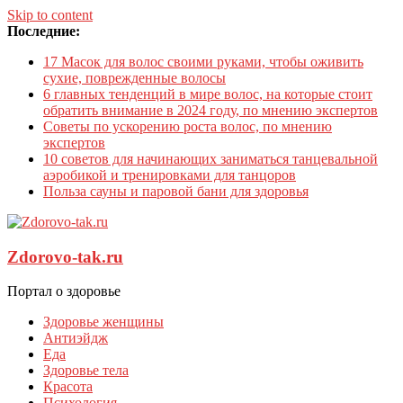
Skip to content
Последние:
17 Масок для волос своими руками, чтобы оживить
сухие, поврежденные волосы
6 главных тенденций в мире волос, на которые стоит
обратить внимание в 2024 году, по мнению экспертов
Советы по ускорению роста волос, по мнению
экспертов
10 советов для начинающих заниматься танцевальной
аэробикой и тренировками для танцоров
Польза сауны и паровой бани для здоровья
Zdorovo-tak.ru
Портал о здоровье
Здоровье женщины
Антиэйдж
Еда
Здоровье тела
Красота
Психология