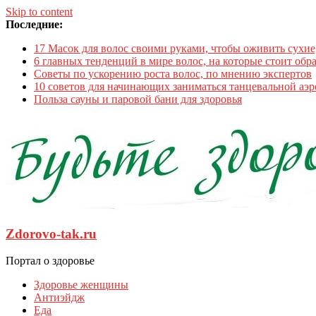
Skip to content
Последние:
17 Масок для волос своими руками, чтобы оживить сухи
6 главных тенденций в мире волос, на которые стоит обр
Советы по ускорению роста волос, по мнению экспертов
10 советов для начинающих заниматься танцевальной аэ
Польза сауны и паровой бани для здоровья
Zdorovo-tak.ru
Портал о здоровье
Здоровье женщины
Антиэйдж
Еда