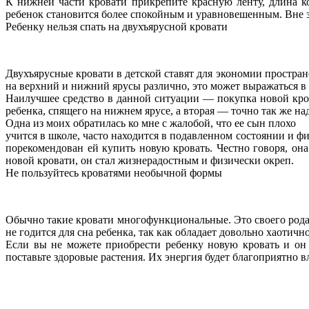
К нижней части кровати прикрепите красную ленту, длина к
ребенок становится более спокойным и уравновешенным. Вне з
Ребенку нельзя спать на двухъярусной кровати
Двухъярусные кровати в детской ставят для экономии простран
на верхний и нижний ярусы различно, это может выражаться в
Наилучшее средство в данной ситуации — покупка новой кров
ребенка, спящего на нижнем ярусе, а вторая — точно так же на
Одна из моих обратилась ко мне с жалобой, что ее сын плохо
учится в школе, часто находится в подавленном состоянии и фи
порекомендован ей купить новую кровать. Честно говоря, она
новой кровати, он стал жизнерадостным и физически окреп.
Не пользуйтесь кроватями необычной формы
Обычно такие кровати многофункциональные. Это своего рода 
не годится для сна ребенка, так как обладает довольно хаотич
Если вы не можете приобрести ребенку новую кровать и он 
поставьте здоровые растения. Их энергия будет благоприятно 