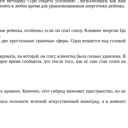
е методику «Три секрета усиления» , визуализируя, как ваш
енять в любое время для уравновешивания энергетики ребенка.
ье ребенка, особенно, если он спит снизу. Влияние энергии Ци
.
 две хрустальные граненые сферы. Одна вешается над головой
кровать, на которой он спит, клиентка была сильно удивлена. Я
ое время сообщила, что после того, как ее сын стан спать на
 кровати. Конечно, этот гибрид экономит пространство, но он
раса положите зеленый искусственный виноград, а в комнате