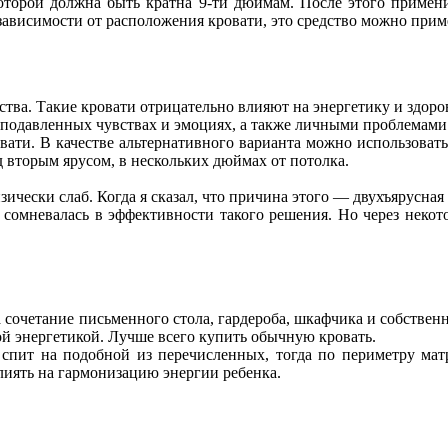
оторой должна быть кратна 9-ти дюймам. После этого применит
ависимости от расположения кровати, это средство можно прим
ства. Такие кровати отрицательно влияют на энергетику и здоров
 подавленных чувствах и эмоциях, а также личными проблемами
ати. В качестве альтернативного варианта можно использовать
д вторым ярусом, в нескольких дюймах от потолка.
зически слаб. Когда я сказал, что причина этого — двухъярусная 
 сомневалась в эффективности такого решения. Но через некотор
сочетание письменного стола, гардероба, шкафчика и собственно
ной энергетикой. Лучше всего купить обычную кровать.
спит на подобной из перечисленных, тогда по периметру мат
влиять на гармонизацию энергии ребенка.