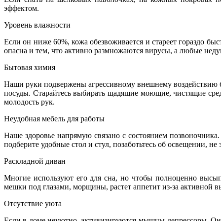
эффектом.
Уровень влажности
Если он ниже 60%, кожа обезвоживается и стареет гораздо быс
опасна и тем, что активно размножаются вирусы, а любые неду
Бытовая химия
Наши руки подвержены агрессивному внешнему воздействию бо
посуды. Старайтесь выбирать щадящие моющие, чистящие средст
молодость рук.
Неудобная мебель для работы
Наше здоровье напрямую связано с состоянием позвоночника. 
подберите удобные стол и стул, позаботьтесь об освещении, не 
Раскладной диван
Многие используют его для сна, но чтобы полноценно высып
мешки под глазами, морщины, растет аппетит из-за активной в
Отсутствие уюта
Если в доме неуютно, активизируются мышцы-депрессоры. Они 