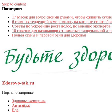
Skip to content
Последние:
17 Масок для волос своими руками, чтобы оживить сухи
6 главных тенденций в мире волос, на которые стоит обр
Советы по ускорению роста волос, по мнению экспертов
10 советов для начинающих заниматься танцевальной аэ
Польза сауны и паровой бани для здоровья
Zdorovo-tak.ru
Портал о здоровье
Здоровье женщины
Антиэйдж
Еда