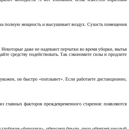
ет на полную мощность и высушивает воздух. Сухость помещения
Некоторые даже не надевают перчатки во время уборки, мытья
дайте средству подействовать. Так сэкономите силы и продлите
кукожен, он быстро «поплывет». Если работаете дистанционно,
из главных факторов преждевременного старения: появляются
я глубокие «бороздки», обвисают брыли, лицо обретает унылый