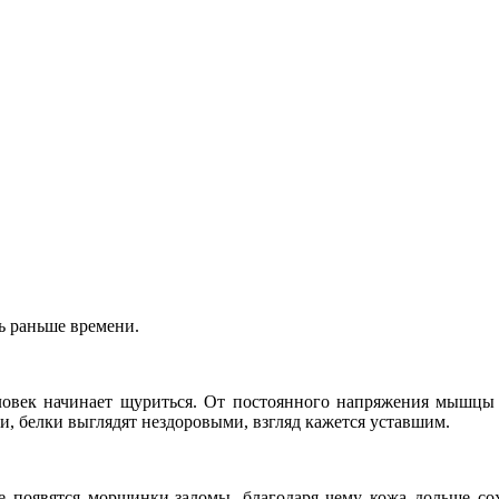
ть раньше времени.
еловек начинает щуриться. От постоянного напряжения мышцы
ки, белки выглядят нездоровыми, взгляд кажется уставшим.
е появятся морщинки-заломы, благодаря чему кожа дольше сох