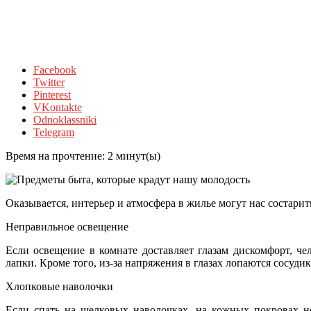
Facebook
Twitter
Pinterest
VKontakte
Odnoklassniki
Telegram
Время на прочтение:
2
минут(ы)
Оказывается, интерьер и атмосфера в жилье могут нас состари
Неправильное освещение
Если освещение в комнате доставляет глазам дискомфорт, ч
лапки. Кроме того, из-за напряжения в глазах лопаются сосуди
Хлопковые наволочки
Если спать на шелковых наволочках, на кожных покровах н