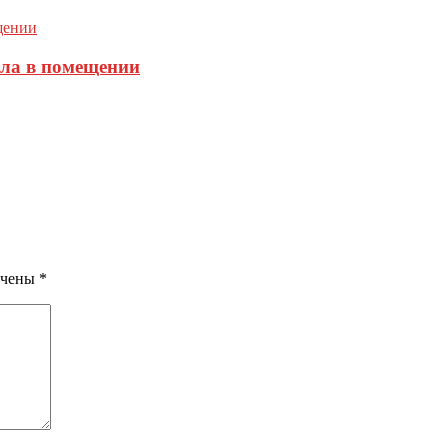
пла в помещении
ечены
*