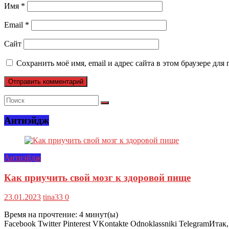
Имя
*
Email
*
Сайт
Сохранить моё имя, email и адрес сайта в этом браузере д
Антиэйдж
Антиэйдж
Как приучить свой мозг к здоровой пище
23.01.2023
tina33
0
Время на прочтение:
4
минут(ы)
Facebook Twitter Pinterest VKontakte Odnoklassniki TelegramИт