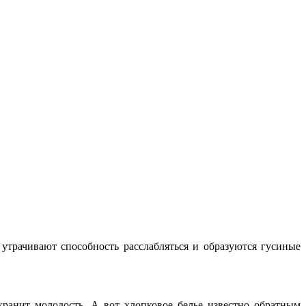
 утрачивают способность расслабляться и образуются
гусиные
ранит молодость. А вот хлопковое белье известно обратным