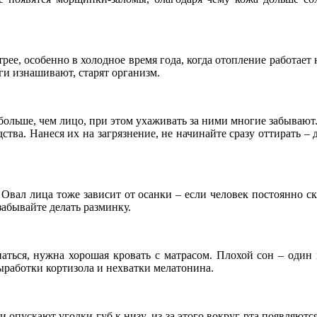
трее, особенно в холодное время года, когда отопление работа
ги изнашивают, старят организм.
льше, чем лицо, при этом ухаживать за ними многие забывают. 
ва. Нанеся их на загрязнение, не начинайте сразу оттирать – 
Овал лица тоже зависит от осанки – если человек постоянно с
забывайте делать разминку.
аться, нужна хорошая кровать с матрасом. Плохой сон – один 
ыработки кортизола и нехватки мелатонина.
опускают уголки губ к низу, из-за этого вокруг рта появляютс