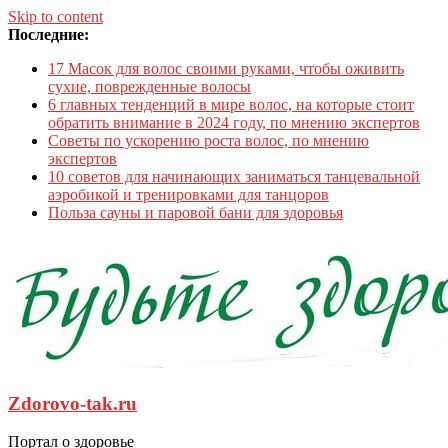
Skip to content
Последние:
17 Масок для волос своими руками, чтобы оживить
сухие, поврежденные волосы
6 главных тенденций в мире волос, на которые стоит
обратить внимание в 2024 году, по мнению экспертов
Советы по ускорению роста волос, по мнению
экспертов
10 советов для начинающих заниматься танцевальной
аэробикой и тренировками для танцоров
Польза сауны и паровой бани для здоровья
Zdorovo-tak.ru
Портал о здоровье