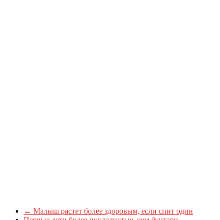
←
Малыш растет более здоровым, если спит один
Первые дети более покладистые, чем бунтари-