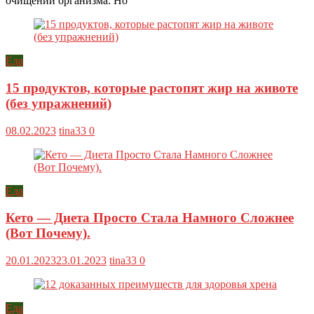
очищении организма. Но
Еда
15 продуктов, которые растопят жир на животе
(без упражнений)
08.02.2023
tina33
0
Еда
Кето — Диета Просто Стала Намного Сложнее
(Вот Почему).
20.01.2023
23.01.2023
tina33
0
Еда