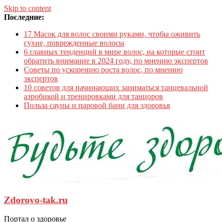
Skip to content
Последние:
17 Масок для волос своими руками, чтобы оживить
сухие, поврежденные волосы
6 главных тенденций в мире волос, на которые стоит
обратить внимание в 2024 году, по мнению экспертов
Советы по ускорению роста волос, по мнению
экспертов
10 советов для начинающих заниматься танцевальной
аэробикой и тренировками для танцоров
Польза сауны и паровой бани для здоровья
Zdorovo-tak.ru
Портал о здоровье