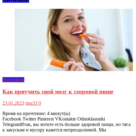
Антиэйдж
Как приучить свой мозг к здоровой пище
23.01.2023
tina33
0
Время на прочтение:
4
минут(ы)
Facebook Twitter Pinterest VKontakte Odnoklassniki
TelegramИтак, вы хотите есть больше здоровой пищи, но тяга
к закускам и мусору кажется непреодолимой. Мы