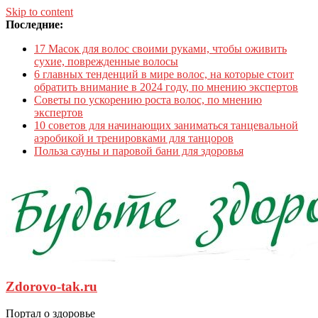
Skip to content
Последние:
17 Масок для волос своими руками, чтобы оживить
сухие, поврежденные волосы
6 главных тенденций в мире волос, на которые стоит
обратить внимание в 2024 году, по мнению экспертов
Советы по ускорению роста волос, по мнению
экспертов
10 советов для начинающих заниматься танцевальной
аэробикой и тренировками для танцоров
Польза сауны и паровой бани для здоровья
Zdorovo-tak.ru
Портал о здоровье