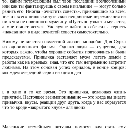
то, каким потрясающим был твой последний возлюбленный
или как ты фантазируешь о своем начальнике — могут больно
ранить его. Иногда «очистить совесть», признавшись во всем,
значит всего лишь скинуть свои неприятные переживания на
ни в чем не повинного мужчину. «Пусть он узнает и мучается,
а мне станет легче». Уж лучше найти в себе силы терпеть
«наказание» в виде нечистой совести самостоятельно.
Никому не хочется совместной жизни наподобие Дня Сурка
из одноименного фильма. Однако люди — существа, для
которых важно, чтобы хорошие события повторялись и были
предсказуемы. Привычка заставляет мужа лететь домой с
работы как на крыльях, зная, что его там непременно встретит
любимая. На этом основан успех сериалов, в конце концов:
мы ждем очередной серии изо дня в ден
ь в одно и то же время. Это привычка, делающая жизнь
приятней. Настоящее взаимопонимание — это когда вы знаете
привычки, вкусы, реакции друг друга, когда у вас образуется
что-то вроде «закрытого клуба» для двоих.
Маленькие «семейные» ритуалы помогут вам стать ему