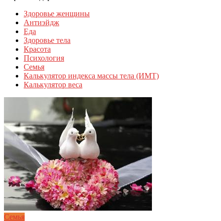
Здоровье женщины
Антиэйдж
Еда
Здоровье тела
Красота
Психология
Семья
Калькулятор индекса массы тела (ИМТ)
Калькулятор веса
Семья