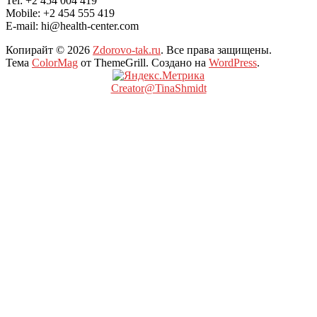
Tel: +2 454 004 419
Mobile: +2 454 555 419
E-mail: hi@health-center.com
Копирайт © 2026
Zdorovo-tak.ru
. Все права защищены.
Тема
ColorMag
от ThemeGrill. Создано на
WordPress
.
Creator@TinaShmidt