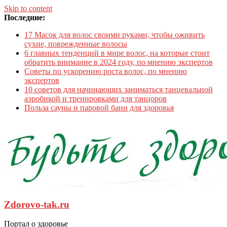
Skip to content
Последние:
17 Масок для волос своими руками, чтобы оживить
сухие, поврежденные волосы
6 главных тенденций в мире волос, на которые стоит
обратить внимание в 2024 году, по мнению экспертов
Советы по ускорению роста волос, по мнению
экспертов
10 советов для начинающих заниматься танцевальной
аэробикой и тренировками для танцоров
Польза сауны и паровой бани для здоровья
Zdorovo-tak.ru
Портал о здоровье