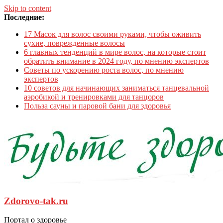
Skip to content
Последние:
17 Масок для волос своими руками, чтобы оживить
сухие, поврежденные волосы
6 главных тенденций в мире волос, на которые стоит
обратить внимание в 2024 году, по мнению экспертов
Советы по ускорению роста волос, по мнению
экспертов
10 советов для начинающих заниматься танцевальной
аэробикой и тренировками для танцоров
Польза сауны и паровой бани для здоровья
Zdorovo-tak.ru
Портал о здоровье