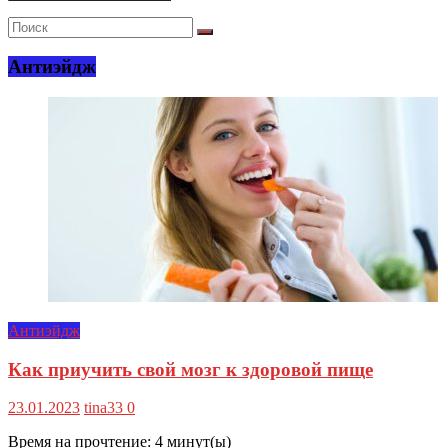
Антиэйдж
Антиэйдж
Как приучить свой мозг к здоровой пище
23.01.2023
tina33
0
Время на прочтение:
4
минут(ы)