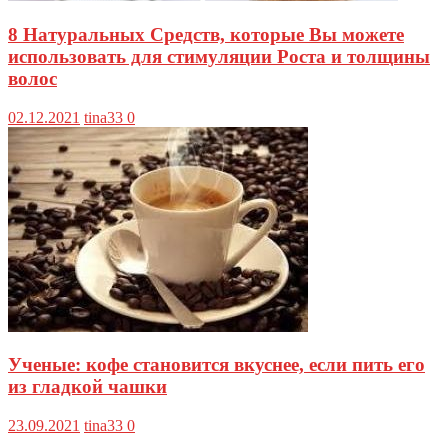
8 Натуральных Средств, которые Вы можете
использовать для стимуляции Роста и толщины
волос
02.12.2021
tina33
0
Ученые: кофе становится вкуснее, если пить его
из гладкой чашки
23.09.2021
tina33
0