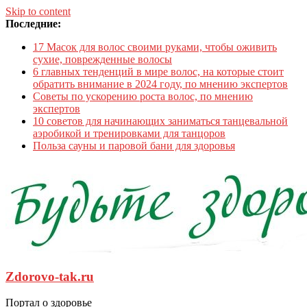
Skip to content
Последние:
17 Масок для волос своими руками, чтобы оживить
сухие, поврежденные волосы
6 главных тенденций в мире волос, на которые стоит
обратить внимание в 2024 году, по мнению экспертов
Советы по ускорению роста волос, по мнению
экспертов
10 советов для начинающих заниматься танцевальной
аэробикой и тренировками для танцоров
Польза сауны и паровой бани для здоровья
Zdorovo-tak.ru
Портал о здоровье