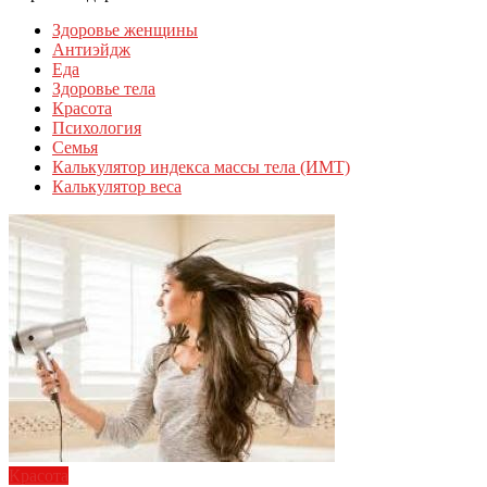
Здоровье женщины
Антиэйдж
Еда
Здоровье тела
Красота
Психология
Семья
Калькулятор индекса массы тела (ИМТ)
Калькулятор веса
Красота