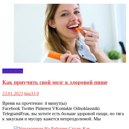
Антиэйдж
Как приучить свой мозг к здоровой пище
23.01.2023
tina33
0
Время на прочтение:
4
минут(ы)
Facebook Twitter Pinterest VKontakte Odnoklassniki
TelegramИтак, вы хотите есть больше здоровой пищи, но тяга
к закускам и мусору кажется непреодолимой. Мы