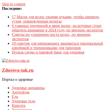
Skip to content
Последние:
17 Масок для волос своими руками, чтобы оживить
сухие, поврежденные волосы
6 главных тенденций в мире волос, на которые стоит
обратить внимание в 2024 году, по мнению экспертов
Советы по ускорению роста волос, по мнению
экспертов
10 советов для начинающих заниматься танцевальной
аэробикой и тренировками для танцоров
Польза сауны и паровой бани для здоровья
Zdorovo-tak.ru
Портал о здоровье
Здоровье женщины
Антиэйдж
Еда
Здоровье тела
Красота
Психология