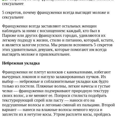
5 секретов, почему француженки всегда выглядят моложе и
сексуальнее
Француженки всегда заставляют остальных женщин
наблюдать за ними с восхищением: каждый, кто был в
Париже или других французских городах, удивляются их
легкому подходу к жизни, стилю и питанию, который,
кстати,
и является залогом успеха. Мы решили вспомнить 5 секретов
этих удивительных девушек, которые помогают им всегда
выглядеть моложе и привлекательнее.
Небрежная укладка
Француженки не плетут колосков с канекалонами, избегают
вычурных локонов и наглухо залакированных пучков. Их
выбор — небрежные и соблазнительные укладки как будто
только из постели. Пляжные волны, легкие начесы и густые
челки — француженки подчеркивают природную текстуру
своих волос, а не меняют ее. Попроси стилиста подобрать
текстурирующий спрей или пасту — наноси его на
подсушенные волосы и легонько сминай их пальцами. Второй
вариант — нанеси на влажные волосы немного мусса и
заплести их в нетугие косы. Утром расплети косы, пройдись