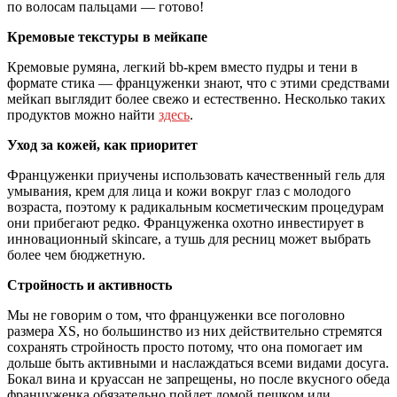
по волосам пальцами — готово!
Кремовые текстуры в мейкапе
Кремовые румяна, легкий bb-крем вместо пудры и тени в
формате стика — француженки знают, что с этими средствами
мейкап выглядит более свежо и естественно. Несколько таких
продуктов можно найти
здесь
.
Уход за кожей, как приоритет
Француженки приучены использовать качественный гель для
умывания, крем для лица и кожи вокруг глаз с молодого
возраста, поэтому к радикальным косметическим процедурам
они прибегают редко. Француженка охотно инвестирует в
инновационный skincare, а тушь для ресниц может выбрать
более чем бюджетную.
Стройность и активность
Мы не говорим о том, что француженки все поголовно
размера XS, но большинство из них действительно стремятся
сохранять стройность просто потому, что она помогает им
дольше быть активными и наслаждаться всеми видами досуга.
Бокал вина и круассан не запрещены, но после вкусного обеда
француженка обязательно пойдет домой пешком или