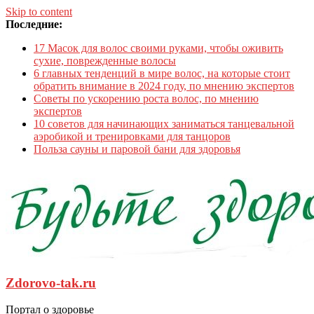
Skip to content
Последние:
17 Масок для волос своими руками, чтобы оживить
сухие, поврежденные волосы
6 главных тенденций в мире волос, на которые стоит
обратить внимание в 2024 году, по мнению экспертов
Советы по ускорению роста волос, по мнению
экспертов
10 советов для начинающих заниматься танцевальной
аэробикой и тренировками для танцоров
Польза сауны и паровой бани для здоровья
Zdorovo-tak.ru
Портал о здоровье