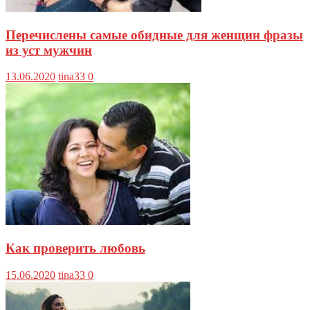
Перечислены самые обидные для женщин фразы
из уст мужчин
13.06.2020
tina33
0
Как проверить любовь
15.06.2020
tina33
0