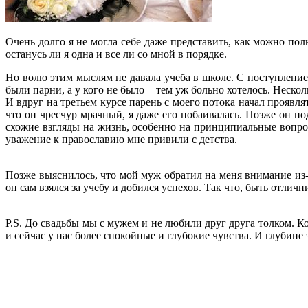
Очень долго я не могла себе даже представить, как можно по
останусь ли я одна и все ли со мной в порядке.
Но волю этим мыслям не давала учеба в школе. С
поступление
были парни, а у кого не было – тем уж больно хотелось. Неско
И вдруг на третьем курсе парень с моего потока начал проявля
что он чресчур мрачный, я даже его побаивалась. Позже он п
схожие взгляды на жизнь, особенно на принципиальные вопро
уважение к православию мне привили с детства.
Позже выяснилось, что мой муж обратил на меня внимание из-з
он сам взялся за учебу и добился успехов. Так что, быть отлич
P.S. До свадьбы мы с мужем и не любили друг друга толком. 
и сейчас у нас более спокойные и глубокие чувства. И глубине