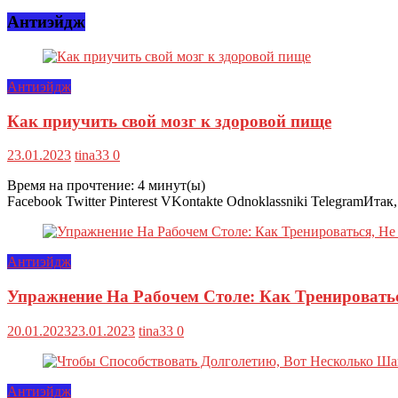
Антиэйдж
Антиэйдж
Как приучить свой мозг к здоровой пище
23.01.2023
tina33
0
Время на прочтение:
4
минут(ы)
Facebook Twitter Pinterest VKontakte Odnoklassniki TelegramИт
Антиэйдж
Упражнение На Рабочем Столе: Как Тренироватьс
20.01.2023
23.01.2023
tina33
0
Антиэйдж