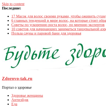
Skip to content
Последние:
17 Масок для волос своими руками, чтобы оживить сухи
6 главных тенденций в мире волос, на которые стоит обр
Советы по ускорению роста волос, по мнению экспертов
10 советов для начинающих заниматься танцевальной аэ
Польза сауны и паровой бани для здоровья
Zdorovo-tak.ru
Портал о здоровье
Здоровье женщины
Антиэйдж
Еда