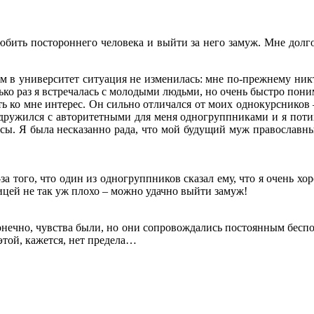
любить постороннего человека и выйти за него замуж. Мне долго
м в университет ситуация не изменилась: мне по-прежнему никт
лько раз я встречалась с молодыми людьми, но очень быстро пони
ть ко мне интерес. Он сильно отличался от моих однокурсников 
одружился с авторитетными для меня одногруппниками и я потихо
сы. Я была несказанно рада, что мой будущий муж православный
а того, что один из одногруппников сказал ему, что я очень хор
ницей не так уж плохо – можно удачно выйти замуж!
Конечно, чувства были, но они сопровождались постоянным беспо
 этой, кажется, нет предела…