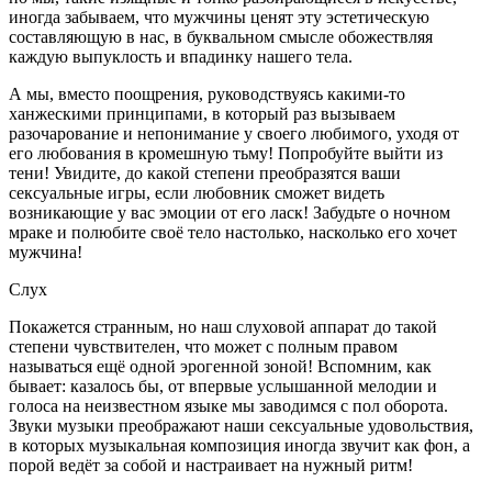
иногда забываем, что мужчины ценят эту эстетическую
составляющую в нас, в буквальном смысле обожествляя
каждую выпуклость и впадинку нашего тела.
А мы, вместо поощрения, руководствуясь какими-то
ханжескими принципами, в который раз вызываем
разочарование и непонимание у своего любимого, уходя от
его любования в кромешную тьму! Попробуйте выйти из
тени! Увидите, до какой степени преобразятся ваши
сексуальные игры, если любовник сможет видеть
возникающие у вас эмоции от его ласк! Забудьте о ночном
мраке и полюбите своё тело настолько, насколько его хочет
мужчина!
Слух
Покажется странным, но наш слуховой аппарат до такой
степени чувствителен, что может с полным правом
называться ещё одной эрогенной зоной! Вспомним, как
бывает: казалось бы, от впервые услышанной мелодии и
голоса на неизвестном языке мы заводимся с пол оборота.
Звуки музыки преображают наши сексуальные удовольствия,
в которых музыкальная композиция иногда звучит как фон, а
порой ведёт за собой и настраивает на нужный ритм!