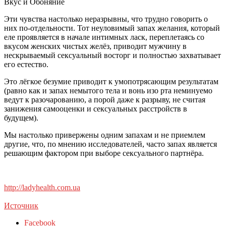
Вкус и Обоняние
Эти чувства настолько неразрывны, что трудно говорить о
них по-отдельности. Тот неуловимый запах желания, который
еле проявляется в начале интимных ласк, переплетаясь со
вкусом женских чистых желёз, приводит мужчину в
нескрываемый сексуальный восторг и полностью захватывает
его естество.
Это лёгкое безумие приводит к умопотрясающим результатам
(равно как и запах немытого тела и вонь изо рта неминуемо
ведут к разочарованию, а порой даже к разрыву, не считая
занижения самооценки и сексуальных расстройств в
будущем).
Мы настолько привержены одним запахам и не приемлем
другие, что, по мнению исследователей, часто запах является
решающим фактором при выборе сексуального партнёра.
http://ladyhealth.com.ua
Источник
Facebook