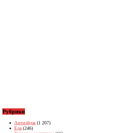
Рубрики
Антиэйдж
(1 207)
Еда
(246)