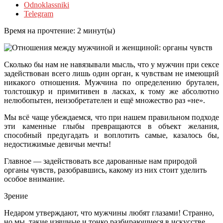
Odnoklassniki
Telegram
Время на прочтение:
2
минут(ы)
Сколько бы нам не навязывали мысль, что у мужчин при сексе
задействован всего лишь один орган, к чувствам не имеющий
никакого отношения. Мужчина по определению брутален,
толстошкур и примитивен в ласках, к тому же абсолютно
нелюбопытен, неизобретателен и ещё множество раз
«не».
Мы всё чаще убеждаемся, что при нашем правильном подходе
эти каменные глыбы превращаются в объект желания,
способный предугадать и воплотить самые, казалось бы,
недостижимые девичьи мечты!
Главное — задействовать все дарованные нам природой
органы чувств, разобравшись, какому из них стоит уделить
особое внимание.
Зрение
Недаром утверждают, что мужчины любят глазами! Странно,
но мы, такие изящные и тонко разбирающиеся в искусстве,