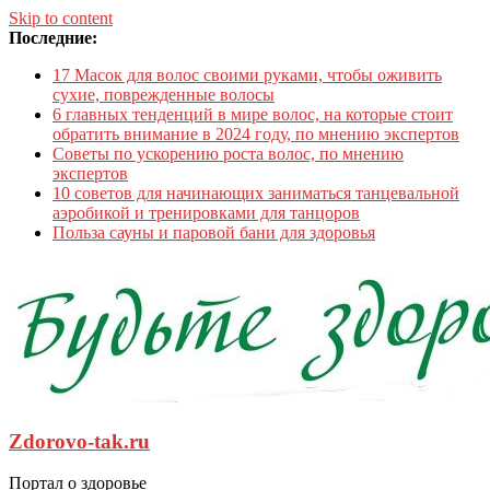
Skip to content
Последние:
17 Масок для волос своими руками, чтобы оживить
сухие, поврежденные волосы
6 главных тенденций в мире волос, на которые стоит
обратить внимание в 2024 году, по мнению экспертов
Советы по ускорению роста волос, по мнению
экспертов
10 советов для начинающих заниматься танцевальной
аэробикой и тренировками для танцоров
Польза сауны и паровой бани для здоровья
Zdorovo-tak.ru
Портал о здоровье