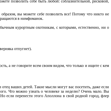
ожете позволить себе быть любой: соблазнительной, рисковой,
образом, вы можете себе позволить все! Потому что никто не
евращаются в нимфоманок.
бычным курортным охотникам, с которыми, естественно, ни о
верняка отпугнет).
ть, а не говорите всем своим видом, что только и ищите с кем
 отец ваших детей. Такие мысли могут вас посетить, даже если
ного. Что можно узнать о человеке за неделю? Очень мало. Вы
. Но если перенести этого Аполлона в свой родной город, флер