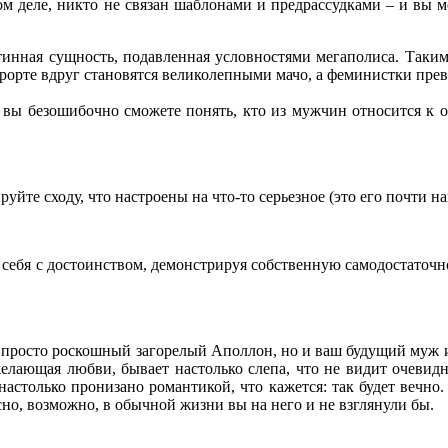
мом деле, никто не связан шаблонами и предрассудками – и вы м
.
тинная сущность, подавленная условностями мегаполиса. Таким 
 курорте вдруг становятся великолепными мачо, а феминистки пр
 вы безошибочно сможете понять, кто из мужчин относится к о
те сходу, что настроены на что-то серьезное (это его почти на
 себя с достоинством, демонстрируя собственную самодостаточнос
е просто роскошный загорелый Аполлон, но и ваш будущий муж и
желающая любви, бывает настолько слепа, что не видит очевид
 настолько пронизано романтикой, что кажется: так будет вечно
сно, возможно, в обычной жизни вы на него и не взглянули бы.