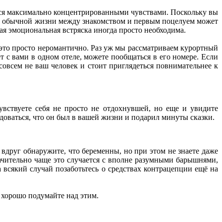
ться максимально концентрированными чувствами. Поскольку вы
и в обычной жизни между знакомством и первым поцелуем может
ая эмоциональная встряска иногда просто необходима.
это просто неромантично. Раз уж мы рассматриваем курортный
 с вами в одном отеле, можете пообщаться в его номере. Если
 совсем не ваш человек и стоит приглядеться повнимательнее к
вствуете себя не просто не отдохнувшей, но еще и увидите
доваться, что он был в вашей жизни и подарил минуты сказки.
вдруг обнаружите, что беременны, но при этом не знаете даже
чительно чаще это случается с вполне разумными барышнями,
всякий случай позаботьтесь о средствах контрацепции ещё на
 хорошо подумайте над этим.