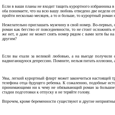
Если в ваши планы не входит тащить курортного избранника в
оба понимаете, что на всю вашу любовь отведено две недели 
пройти несколько месяцев, а то и больше, то курортный рома
Нежелательно приглашать мужчину в свой номер. Во-первых, 
роман как бегство от повседневности, то не стоит осложнять
же нет, и даже не может снять номер рядом с вами хотя бы на
другим?
Если вы ехали за великой любовью, а на выезде получили 
надвигающуюся депрессию. Помните, нельзя питать иллюзии, а
Увы, легкий курортный флирт может закончиться настоящей тр
телефона отца будущего ребенка. К сожалению, подобные ис
принимающими ни к чему не обязывающий роман за большое чу
стадии подготовки к отпуску и не теряйте голову.
Впрочем, кроме беременности существуют и другие неприятные