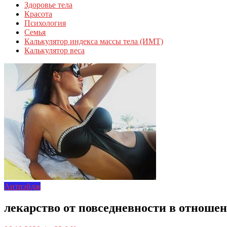
Здоровье тела
Красота
Психология
Семья
Калькулятор индекса массы тела (ИМТ)
Калькулятор веса
Антиэйдж
лекарство от повседневности в отноше