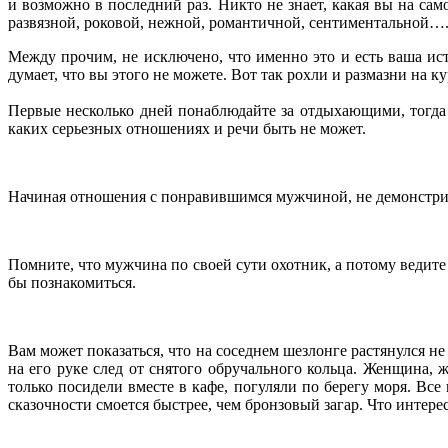
и возможно в последний раз. Никто не знает, какая вы на са
развязной, роковой, нежной, романтичной, сентиментальной…
Между прочим, не исключено, что именно это и есть ваша ис
думает, что вы этого не можете. Вот так рохли и размазни на
Первые несколько дней понаблюдайте за отдыхающими, тогда
каких серьезных отношениях и речи быть не может.
Начиная отношения с понравившимся мужчиной, не демонстрируй
Помните, что мужчина по своей сути охотник, а потому ведите
бы познакомиться.
Вам может показаться, что на соседнем шезлонге растянулся н
на его руке след от снятого обручального кольца. Женщина, 
только посидели вместе в кафе, погуляли по берегу моря. Все
сказочности смоется быстрее, чем бронзовый загар. Что интере