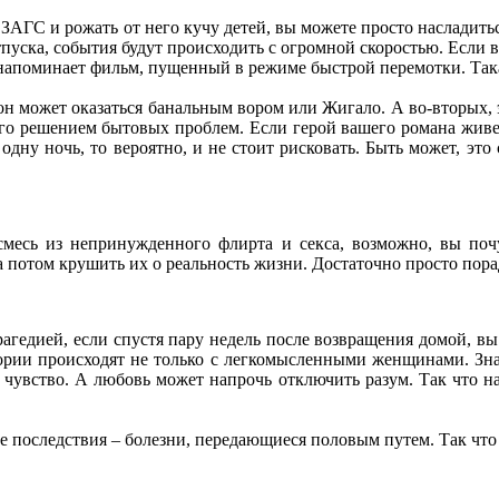
 ЗАГС и рожать от него кучу детей, вы можете просто наслади
отпуска, события будут происходить с огромной скоростью. Есл
н напоминает фильм, пущенный в режиме быстрой перемотки. Так
он может оказаться банальным вором или Жигало. А во-вторых, 
 его решением бытовых проблем. Если герой вашего романа живет
 одну ночь, то вероятно, и не стоит рисковать. Быть может, это
смесь из непринужденного флирта и секса, возможно, вы почу
 потом крушить их о реальность жизни. Достаточно просто пора
агедией, если спустя пару недель после возвращения домой, вы 
тории происходят не только с легкомысленными женщинами. Зна
вство. А любовь может напрочь отключить разум. Так что на 
 последствия – болезни, передающиеся половым путем. Так что