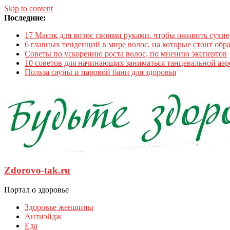
Skip to content
Последние:
17 Масок для волос своими руками, чтобы оживить сухи
6 главных тенденций в мире волос, на которые стоит обр
Советы по ускорению роста волос, по мнению экспертов
10 советов для начинающих заниматься танцевальной аэ
Польза сауны и паровой бани для здоровья
Zdorovo-tak.ru
Портал о здоровье
Здоровье женщины
Антиэйдж
Еда