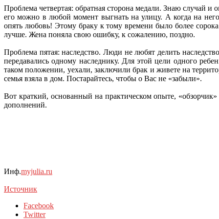
Проблема четвертая: обратная сторона медали. Знаю случай и 
его можно в любой момент выгнать на улицу. А когда на нег
опять любовь! Этому браку к тому времени было более сорока
лучше. Жена поняла свою ошибку, к сожалению, поздно.
Проблема пятая: наследство. Люди не любят делить наследство
передавались одному наследнику. Для этой цели одного ребен
таком положении, уехали, заключили брак и живете на террито
семья взяла в дом. Постарайтесь, чтобы о Вас не «забыли».
Вот краткий, основанный на практическом опыте, «обзорчик
дополнений.
Инф.
myjulia.ru
Источник
Facebook
Twitter