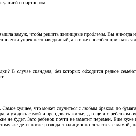
итуацией и партнером.
то вышла замуж, чтобы решить жилищные проблемы. Вы никогда не
но если упрек несправедливый, а кто же способен признаться даж
дки? В случае скандала, без которых обходится редкое семейс
т.
Самое худшее, что может случиться с любым браком: по бумагам 
ира, а уходить самой и арендовать жилье, да еще и с ребенком о
оже не будет. Зато ребенок почти не заметит перемен. Еще хуже
К тому же дети после развода традиционно остаются с мамой, п