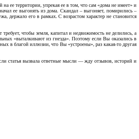
а ее территории, упрекая ее в том, что сам «дома не имеет» и
ачал ее выгонять из дома. Скандал – выгоняет, помирились –
а, держало его в рамках. С возрастом характер не становится
 требует, чтобы земля, капитал и недвижимость не делились, а
альных «выталкивают из гнезда». Поэтому если Вы оказались в
ных в благой иллюзии, что Вы «устроены», раз какая-то другая
ли статья вызвала ответные мысли — жду отзывов, историй и