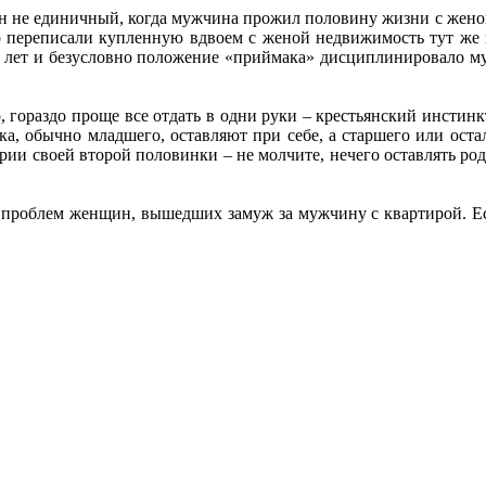
он не единичный, когда мужчина прожил половину жизни с женой н
о переписали купленную вдвоем с женой недвижимость тут же н
 лет и безусловно положение «приймака» дисциплинировало муж
, гораздо проще все отдать в одни руки – крестьянский инстинкт
ка, обычно младшего, оставляют при себе, а старшего или ост
рии своей второй половинки – не молчите, нечего оставлять род
» проблем женщин, вышедших замуж за мужчину с квартирой. Ес