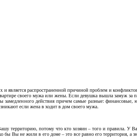
их и является распространенной причиной проблем и конфликтов
квартире своего мужа или жены. Если
девушка вышла замуж за па
ны замедленного действия причем самые разные: финансовые, 
зникают если жена в ходит в дом своего мужа.
Вашу территорию, потому что кто хозяин – того и правила. У В
ко бы Вы не жили в его доме – это все равно его территория, а зн