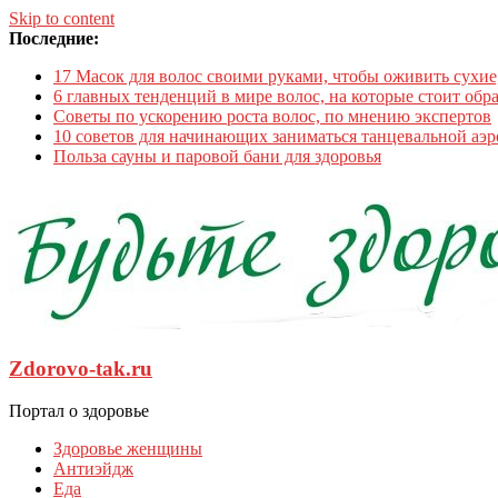
Skip to content
Последние:
17 Масок для волос своими руками, чтобы оживить сухи
6 главных тенденций в мире волос, на которые стоит обр
Советы по ускорению роста волос, по мнению экспертов
10 советов для начинающих заниматься танцевальной аэ
Польза сауны и паровой бани для здоровья
Zdorovo-tak.ru
Портал о здоровье
Здоровье женщины
Антиэйдж
Еда