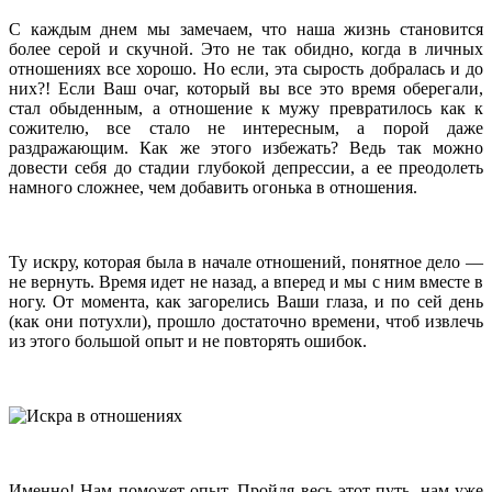
С каждым днем мы замечаем, что наша жизнь становится
более серой и скучной. Это не так обидно, когда в личных
отношениях все хорошо. Но если, эта сырость добралась и до
них?! Если Ваш очаг, который вы все это время оберегали,
стал обыденным, а отношение к мужу превратилось как
к
сожителю, все стало не интересным, а порой даже
раздражающим. Как же этого избежать? Ведь так можно
довести себя до стадии глубокой депрессии, а ее преодолеть
намного сложнее, чем добавить огонька в отношения.
Ту искру, которая была в начале отношений, понятное дело —
не вернуть. Время идет не назад, а вперед и мы с ним вместе в
ногу. От момента, как загорелись Ваши глаза, и по сей день
(как они потухли), прошло достаточно времени, чтоб извлечь
из этого большой опыт и не повторять ошибок.
Именно! Нам поможет опыт. Пройдя весь этот путь, нам уже