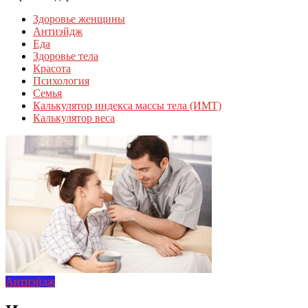
Здоровье женщины
Антиэйдж
Еда
Здоровье тела
Красота
Психология
Семья
Калькулятор индекса массы тела (ИМТ)
Калькулятор веса
Антиэйдж