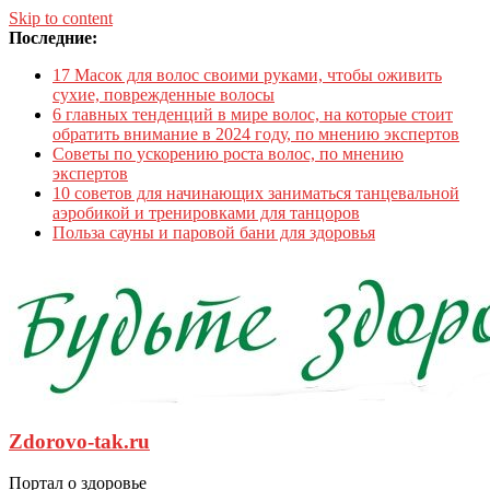
Skip to content
Последние:
17 Масок для волос своими руками, чтобы оживить
сухие, поврежденные волосы
6 главных тенденций в мире волос, на которые стоит
обратить внимание в 2024 году, по мнению экспертов
Советы по ускорению роста волос, по мнению
экспертов
10 советов для начинающих заниматься танцевальной
аэробикой и тренировками для танцоров
Польза сауны и паровой бани для здоровья
Zdorovo-tak.ru
Портал о здоровье