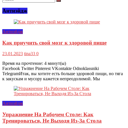
Антиэйдж
Антиэйдж
Как приучить свой мозг к здоровой пище
23.01.2023
tina33
0
Время на прочтение:
4
минут(ы)
Facebook Twitter Pinterest VKontakte Odnoklassniki
TelegramИтак, вы хотите есть больше здоровой пищи, но тяга
к закускам и мусору кажется непреодолимой. Мы
Антиэйдж
Упражнение На Рабочем Столе: Как
Тренироваться, Не Выходя Из-За Стола