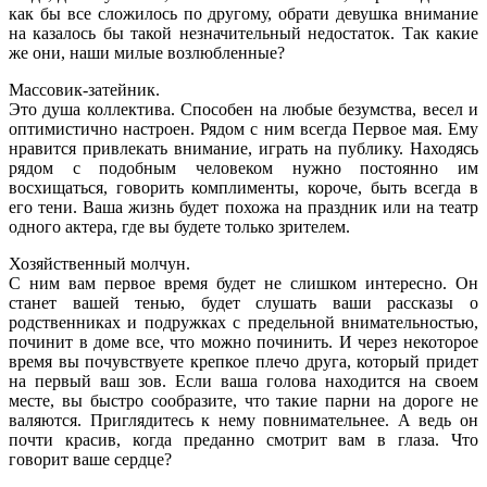
как бы все сложилось по другому, обрати девушка внимание
на казалось бы такой незначительный недостаток. Так какие
же они, наши милые возлюбленные?
Массовик-затейник.
Это душа коллектива. Способен на любые безумства, весел и
оптимистично настроен. Рядом с ним всегда Первое мая. Ему
нравится привлекать внимание, играть на публику. Находясь
рядом с подобным человеком нужно постоянно им
восхищаться, говорить комплименты, короче, быть всегда в
его тени. Ваша жизнь будет похожа на праздник или на театр
одного актера, где вы будете только зрителем.
Хозяйственный молчун.
С ним вам первое время будет не слишком интересно. Он
станет вашей тенью, будет слушать ваши рассказы о
родственниках и подружках с предельной внимательностью,
починит в доме все, что можно починить. И через некоторое
время вы почувствуете крепкое плечо друга, который придет
на первый ваш зов. Если ваша голова находится на своем
месте, вы быстро сообразите, что такие парни на дороге не
валяются. Приглядитесь к нему повнимательнее. А ведь он
почти красив, когда преданно смотрит вам в глаза. Что
говорит ваше сердце?