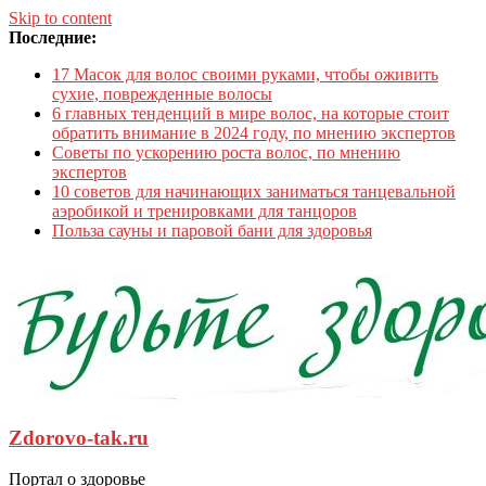
Skip to content
Последние:
17 Масок для волос своими руками, чтобы оживить
сухие, поврежденные волосы
6 главных тенденций в мире волос, на которые стоит
обратить внимание в 2024 году, по мнению экспертов
Советы по ускорению роста волос, по мнению
экспертов
10 советов для начинающих заниматься танцевальной
аэробикой и тренировками для танцоров
Польза сауны и паровой бани для здоровья
Zdorovo-tak.ru
Портал о здоровье